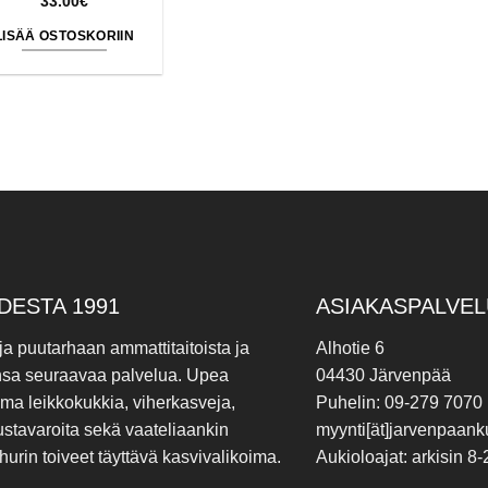
33.00
€
LISÄÄ OSTOSKORIIN
DESTA 1991
ASIAKASPALVEL
 ja puutarhaan ammattitaitoista ja
Alhotie 6
nsa seuraavaa palvelua. Upea
04430 Järvenpää
ima leikkokukkia, viherkasveja,
Puhelin: 09-279 7070
ustavaroita sekä vaateliaankin
myynti[ät]jarvenpaanku
hurin toiveet täyttävä kasvivalikoima.
Aukioloajat: arkisin 8-