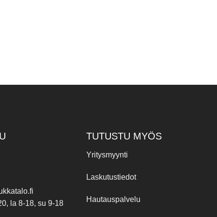
U
TUTUSTU MYÖS
Yritysmyynti
Laskutustiedot
kkatalo.fi
Hautauspalvelu
20, la 8-18, su 9-18