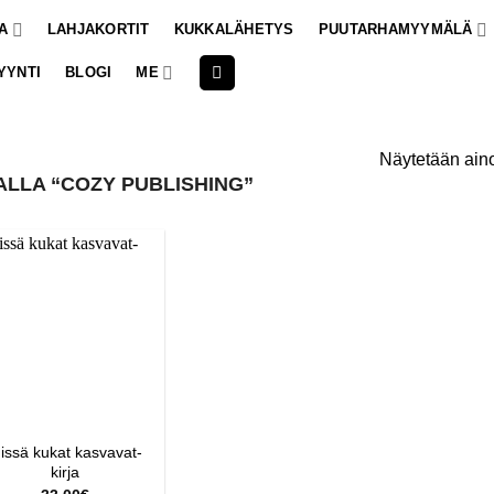
A
LAHJAKORTIT
KUKKALÄHETYS
PUUTARHAMYYMÄLÄ
YYNTI
BLOGI
ME
Näytetään aino
LLA “COZY PUBLISHING”
issä kukat kasvavat-
kirja