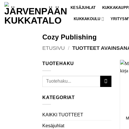
Skip
KESÄJUHLAT
KUKKAKAUPP
to
content
KUKKAKOULU
YRITYSM
Cozy Publishing
ETUSIVU
/
TUOTTEET AVAINSANA
TUOTEHAKU
Etsi:
KATEGORIAT
KAIKKI TUOTTEET
M
Kesäjuhlat