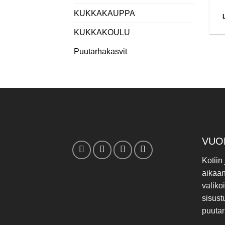
KUKKAKAUPPA
KUKKAKOULU
Puutarhakasvit
VUO
Kotiin
aikaa
valiko
sisust
puutar