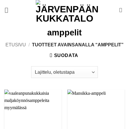
Skip
to
content
amppelit
ETUSIVU
/
TUOTTEET AVAINSANALLA “AMPPELIT”
SUODATA