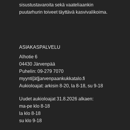
sisustustavaroita sekä vaateliaankin
puutarhurin toiveet täyttävä kasvivalikoima.
ASIAKASPALVELU
Alhotie 6
04430 Järvenpää
Puhelin: 09-279 7070
myynti[ät]jarvenpaankukkatalo.fi
Aukioloajat: arkisin 8-20, la 8-18, su 9-18
Uudet aukioloajat 31.8.2026 alkaen:
ma-pe klo 8-18
la klo 8-18
su klo 9-18