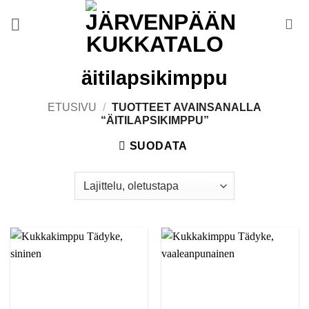
Skip
to
content
äitilapsikimppu
ETUSIVU
/
TUOTTEET AVAINSANALLA
“ÄITILAPSIKIMPPU”
SUODATA