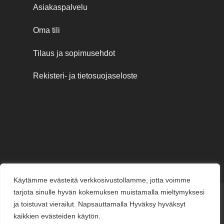
Asiakaspalvelu
Oma tili
Tilaus ja sopimusehdot
Rekisteri- ja tietosuojaseloste
Käytämme evästeitä verkkosivustollamme, jotta voimme
tarjota sinulle hyvän kokemuksen muistamalla mieltymyksesi
Credit
MasterCard
Visa
Visa
ja toistuvat vierailut. Napsauttamalla Hyväksy hyväksyt
Card
Electron
kaikkien evästeiden käytön.
KESÄJUHLAT
KUKKAKAUPPA
LAHJAKORTIT
KUKKALÄHETYS