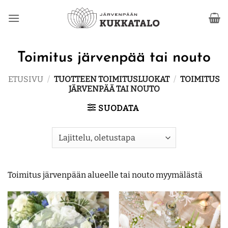
Skip
to
content
Toimitus järvenpää tai nouto
ETUSIVU
/
TUOTTEEN TOIMITUSLUOKAT
/
TOIMITUS
JÄRVENPÄÄ TAI NOUTO
SUODATA
Toimitus järvenpään alueelle tai nouto myymälästä